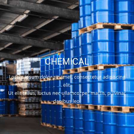
CHEMICAL
Lorem ipsum dolor sit amet, consectetur adipiscing
elit.
Ut elit tellus, luctus nec ullamcorper mattis, pulvinar
dapibus leo.