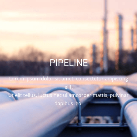
PIPELINE
Lorem ipsum dolor sit amet, consectetur adipiscing
elit.
Ut elit tellus, luctus nec ullamcorper mattis, pulvinar
dapibus leo.