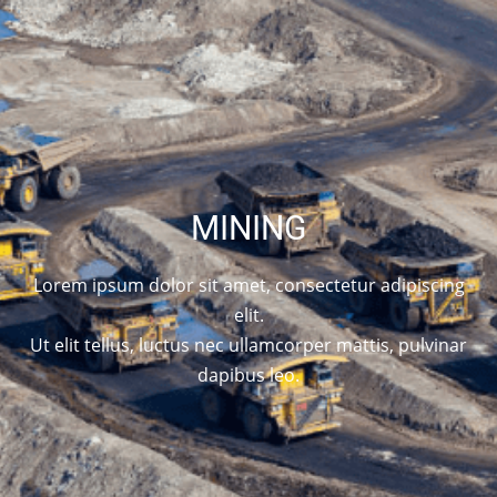
MINING
Lorem ipsum dolor sit amet, consectetur adipiscing
elit.
Ut elit tellus, luctus nec ullamcorper mattis, pulvinar
dapibus leo.